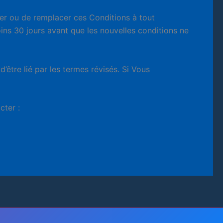
ier ou de remplacer ces Conditions à tout
ins 30 jours avant que les nouvelles conditions ne
’être lié par les termes révisés. Si Vous
ter :