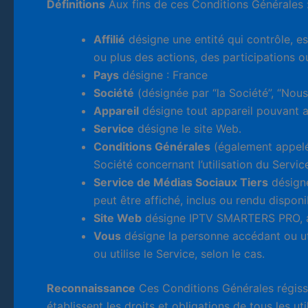
Définitions
Aux fins de ces Conditions Générales 
Affilié
désigne une entité qui contrôle, e
ou plus des actions, des participations o
Pays
désigne : France
Société
(désignée par “la Société”, “Nou
Appareil
désigne tout appareil pouvant a
Service
désigne le site Web.
Conditions Générales
(également appelée
Société concernant l’utilisation du Servi
Service de Médias Sociaux Tiers
désigne
peut être affiché, inclus ou rendu disponi
Site Web
désigne IPTV SMARTERS PRO, a
Vous
désigne la personne accédant ou util
ou utilise le Service, selon le cas.
Reconnaissance
Ces Conditions Générales régissen
établissent les droits et obligations de tous les uti