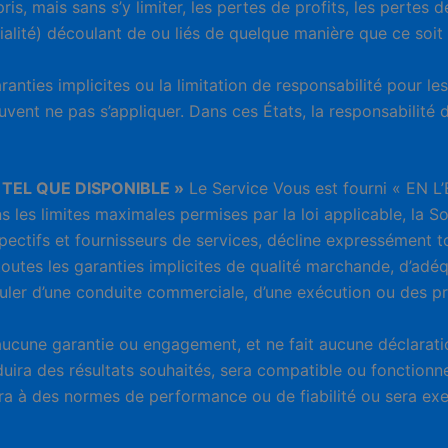
is, mais sans s’y limiter, les pertes de profits, les pertes de
lité) découlant de ou liés de quelque manière que ce soit à l’
ranties implicites ou la limitation de responsabilité pour 
euvent ne pas s’appliquer. Dans ces États, la responsabilité
 « TEL QUE DISPONIBLE »
Le Service Vous est fourni « EN 
s les limites maximales permises par la loi applicable, la 
spectifs et fournisseurs de services, décline expressément tou
outes les garanties implicites de qualité marchande, d’adéqu
ouler d’une conduite commerciale, d’une exécution ou des p
t aucune garantie ou engagement, et ne fait aucune déclarat
uira des résultats souhaités, sera compatible ou fonctionne
dra à des normes de performance ou de fiabilité ou sera exe