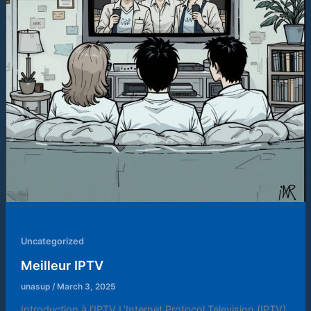
Uncategorized
Meilleur IPTV
unasup
/
March 3, 2025
Introduction à l’IPTV L’Internet Protocol Television (IPTV)